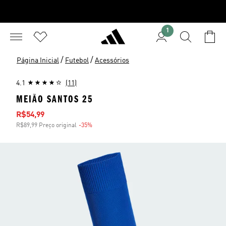
1
/
/
Página Inicial
Futebol
Acessórios
4.1
(11)
MEIÃO SANTOS 25
Preço com desconto
R$54,99
R$89,99 Preço original
-35%
Desconto