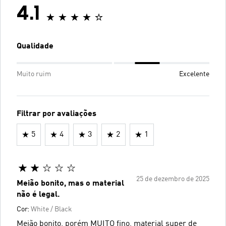
4.1
Qualidade
Muito ruim
Excelente
Filtrar por avaliações
5
4
3
2
1
25 de dezembro de 2025
Meião bonito, mas o material
não é legal.
Cor:
White / Black
Meião bonito, porém MUITO fino, material super de