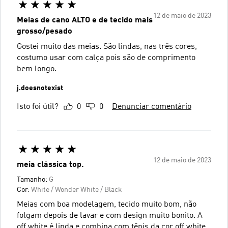
12 de maio de 2023
Meias de cano ALTO e de tecido mais
grosso/pesado
Gostei muito das meias. São lindas, nas três cores,
costumo usar com calça pois são de comprimento
bem longo.
j.doesnotexist
Isto foi útil?
0
0
Denunciar comentário
12 de maio de 2023
meia clássica top.
Tamanho:
G
Cor:
White / Wonder White / Black
Meias com boa modelagem, tecido muito bom, não
folgam depois de lavar e com design muito bonito. A
off white é linda e combina com tênis da cor off white