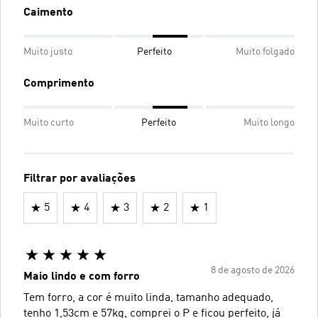
Caimento
Muito justo
Perfeito
Muito folgado
Comprimento
Muito curto
Perfeito
Muito longo
Filtrar por avaliações
5
4
3
2
1
8 de agosto de 2026
Maio lindo e com forro
Tem forro, a cor é muito linda, tamanho adequado,
tenho 1,53cm e 57kg, comprei o P e ficou perfeito, já