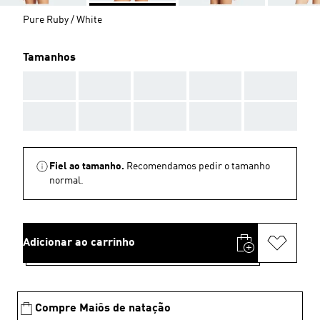
Pure Ruby / White
Tamanhos
AAA
AAA
AAA
AAA
AAA
AAA
AAA
AAA
AAA
AAA
Fiel ao tamanho.
Recomendamos pedir o tamanho
normal.
Adicionar ao carrinho
Compre Maiôs de natação