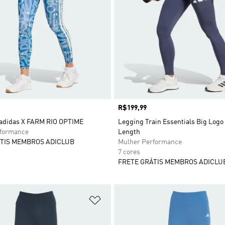
Preço
R$199,99
adidas X FARM RIO OPTIME
Legging Train Essentials Big Logo 
rformance
Length
TIS MEMBROS ADICLUB
Mulher Performance
7 cores
FRETE GRÁTIS MEMBROS ADICLU
sta de Desejos
Adicionar à Lista de Desejos