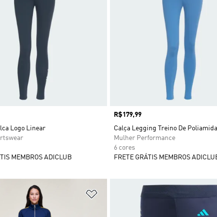
Preço
R$179,99
lca Logo Linear
Calça Legging Treino De Poliamid
rtswear
Mulher Performance
6 cores
TIS MEMBROS ADICLUB
FRETE GRÁTIS MEMBROS ADICLU
sta de Desejos
Adicionar à Lista de Desejos