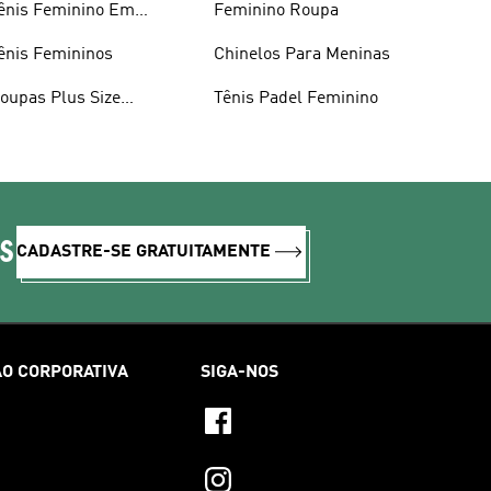
ênis Feminino Em
Feminino Roupa
romoção
ênis Femininos
Chinelos Para Meninas
oupas Plus Size
Tênis Padel Feminino
eminino
IS
CADASTRE-SE GRATUITAMENTE
O CORPORATIVA
SIGA-NOS