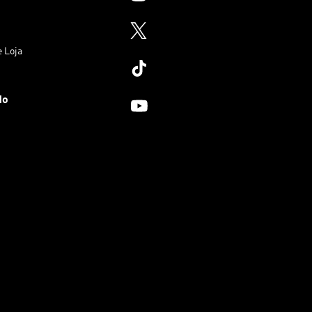
e Loja
do