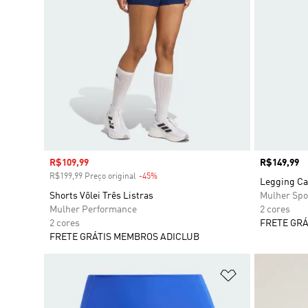
Preço com desconto
R$109,99
Preço
R$149,99
R$199,99 Preço original
-45%
Desconto
Legging Ca
Shorts Vôlei Três Listras
Mulher Spo
Mulher Performance
2 cores
2 cores
FRETE GRÁ
FRETE GRÁTIS MEMBROS ADICLUB
Adicionar à Li