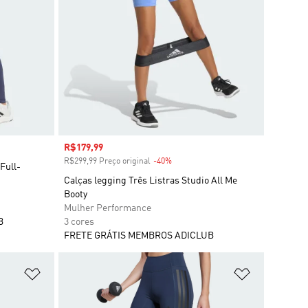
Preço com desconto
R$179,99
R$299,99 Preço original
-40%
Desconto
Full-
Calças legging Três Listras Studio All Me
Booty
Mulher Performance
B
3 cores
FRETE GRÁTIS MEMBROS ADICLUB
Adicionar à Lista de Desejos
Adicionar à