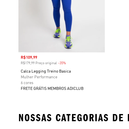
Preço com desconto
R$109,99
R$179,99 Preço original
-35%
Desconto
Calca Legging Treino Basica
Mulher Performance
6 cores
FRETE GRÁTIS MEMBROS ADICLUB
NOSSAS CATEGORIAS DE 