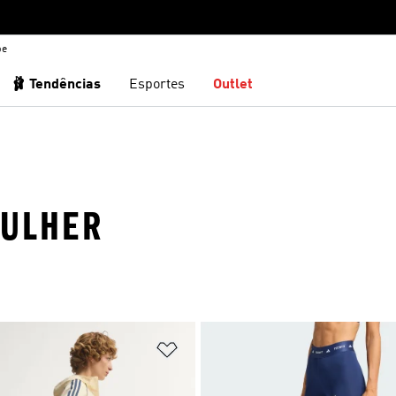
be
🩰 Tendências
Esportes
Outlet
MULHER
sta de Desejos
Adicionar à Lista de Desejos