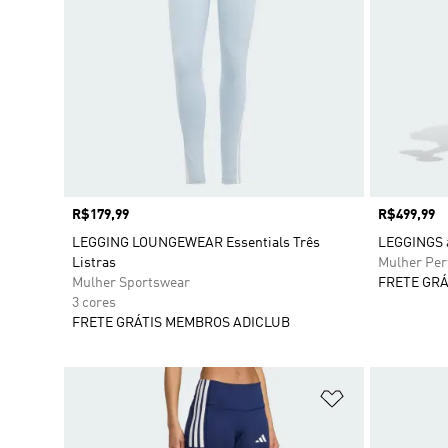
Preço
R$179,99
Preço
R$499,99
LEGGING LOUNGEWEAR Essentials Três
LEGGINGS 
Listras
Mulher Pe
Mulher Sportswear
FRETE GRÁ
3 cores
FRETE GRÁTIS MEMBROS ADICLUB
Adicionar à Li