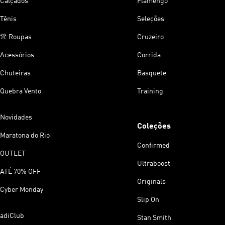
Calçados
Flamengo
Tênis
Seleções
👚 Roupas
Cruzeiro
Acessórios
Corrida
Chuteiras
Basquete
Quebra Vento
Training
Novidades
Coleções
Maratona do Rio
Confirmed
OUTLET
Ultraboost
ATÉ 70% OFF
Originals
Cyber Monday
Slip On
adiClub
Stan Smith