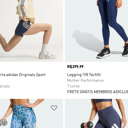
Preço
R$299,99
ta adidas Originals Sport
Legging 7/8 Techfit
Mulher Performance
ginals
7 cores
FRETE GRÁTIS MEMBROS ADICLU
sta de Desejos
Adicionar à Lista de Desejos