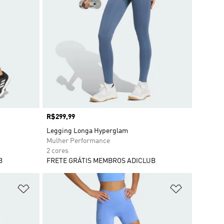
Preço
R$299,99
Legging Longa Hyperglam
Mulher Performance
2 cores
B
FRETE GRÁTIS MEMBROS ADICLUB
Adicionar à Lista de Desejos
Adicionar à