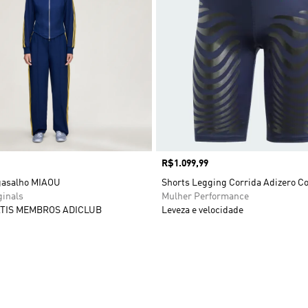
Preço
R$1.099,99
gasalho MIAOU
Shorts Legging Corrida Adizero Co
ginals
Mulher Performance
TIS MEMBROS ADICLUB
Leveza e velocidade
sta de Desejos