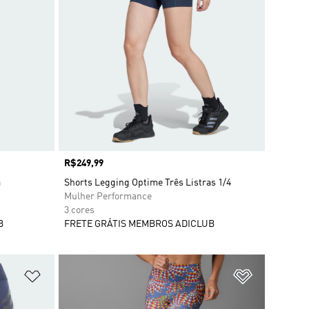
Preço
R$249,99
a
Shorts Legging Optime Três Listras 1/4
Mulher Performance
3 cores
B
FRETE GRÁTIS MEMBROS ADICLUB
Adicionar à Lista de Desejos
Adicionar à