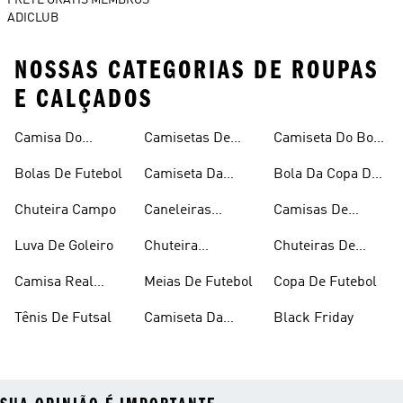
FRETE GRÁTIS MEMBROS
ADICLUB
NOSSAS CATEGORIAS DE ROUPAS
E CALÇADOS
Camisa Do
Camisetas De
Camiseta Do Boca
Flamengo
Futebol
Juniors
Bolas De Futebol
Camiseta Da
Bola Da Copa Do
Argentina
Mundo
Chuteira Campo
Caneleiras
Camisas De
Futebol
Times
Luva De Goleiro
Chuteira
Chuteiras De
Feminina
Futebol
Camisa Real
Meias De Futebol
Copa De Futebol
Madrid
Tênis De Futsal
Camiseta Da
Black Friday
Alemanha