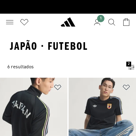
1
JAPÃO · FUTEBOL
2
6 resultados
Adicionar à Lista de Desejos
Ad