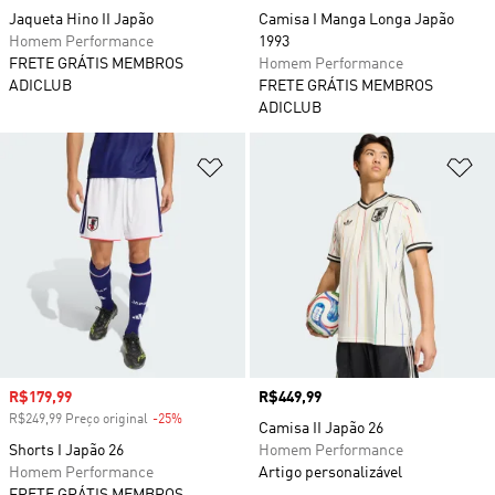
Jaqueta Hino II Japão
Camisa I Manga Longa Japão
Homem Performance
1993
FRETE GRÁTIS MEMBROS
Homem Performance
ADICLUB
FRETE GRÁTIS MEMBROS
ADICLUB
Adicionar à Lista de Desejos
Ad
Preço com desconto
R$179,99
Preço
R$449,99
R$249,99 Preço original
-25%
Desconto
Camisa II Japão 26
Shorts I Japão 26
Homem Performance
Homem Performance
Artigo personalizável