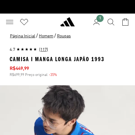
1
/
/
Página Inicial
Homem
Roupas
4.7
(117)
CAMISA I MANGA LONGA JAPÃO 1993
Preço com desconto
R$449,99
R$699,99 Preço original
-35%
Desconto