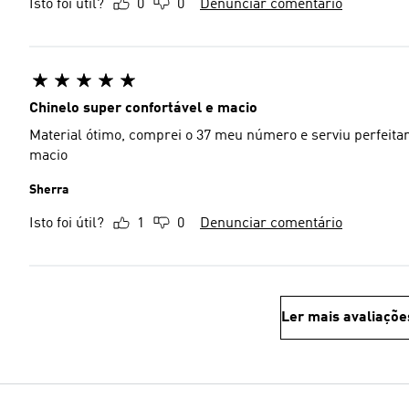
Isto foi útil?
0
0
Denunciar comentário
Chinelo super confortável e macio
Material ótimo, comprei o 37 meu número e serviu perfeita
macio
Sherra
Isto foi útil?
1
0
Denunciar comentário
Ler mais avaliaçõe