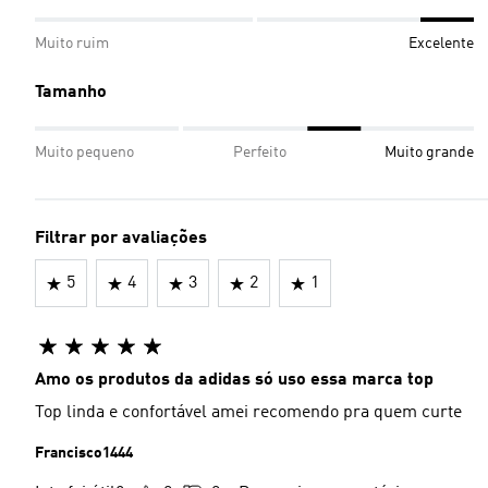
Muito ruim
Excelente
Tamanho
Muito pequeno
Perfeito
Muito grande
Filtrar por avaliações
5
4
3
2
1
Amo os produtos da adidas só uso essa marca top
Top linda e confortável amei recomendo pra quem curte
Francisco1444