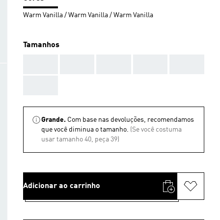
Warm Vanilla / Warm Vanilla / Warm Vanilla
Tamanhos
AAA
AAA
AAA
AAA
AAA
AAA
Grande.
Com base nas devoluções, recomendamos
que você diminua o tamanho.
(Se você costuma
usar tamanho 40, peça 39)
Adicionar ao carrinho