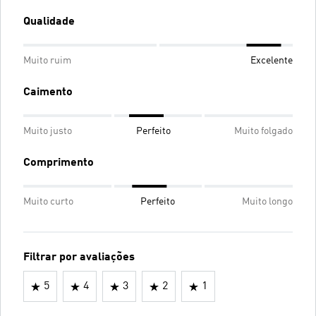
Qualidade
Muito ruim
Excelente
Caimento
Muito justo
Perfeito
Muito folgado
Comprimento
Muito curto
Perfeito
Muito longo
Filtrar por avaliações
5
4
3
2
1