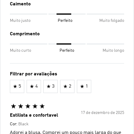
Caimento
Muito justo
Perfeito
Muito folgado
Comprimento
Muito curto
Perfeito
Muito longo
Filtrar por avaliações
5
4
3
2
1
17 de dezembro de 2025
Estilista e confortavel
Cor:
Black
Adorei a blusa. Comprei um pouco mais larga do que