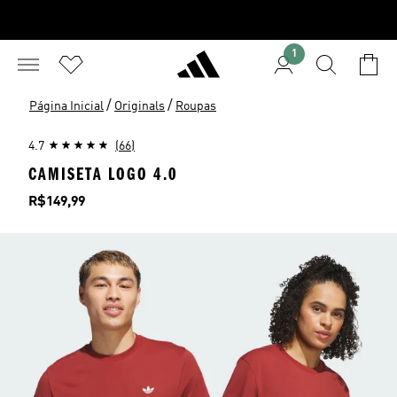
1
/
/
Página Inicial
Originals
Roupas
4.7
(66)
CAMISETA LOGO 4.0
Preço
R$149,99