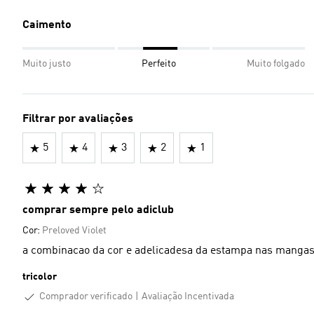
Caimento
Muito justo
Perfeito
Muito folgado
Filtrar por avaliações
5
4
3
2
1
comprar sempre pelo adiclub
Cor:
Preloved Violet
a combinacao da cor e adelicadesa da estampa nas mangas
tricolor
Comprador verificado
Avaliação Incentivada