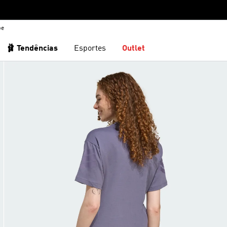
be
🩰 Tendências
Esportes
Outlet