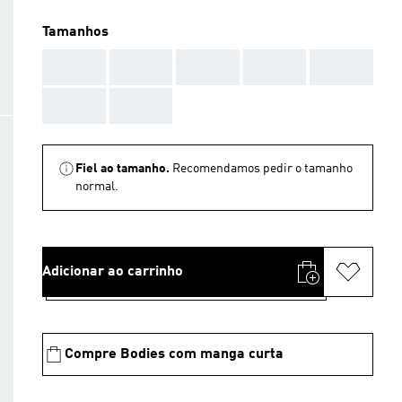
Tamanhos
AAA
AAA
AAA
AAA
AAA
AAA
AAA
Fiel ao tamanho.
Recomendamos pedir o tamanho
normal.
Adicionar ao carrinho
Compre Bodies com manga curta