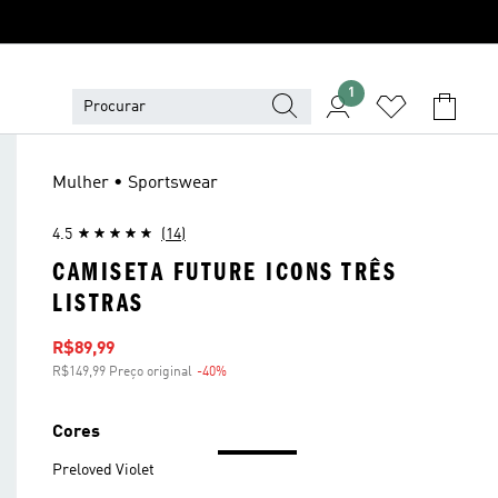
1
Mulher • Sportswear
4.5
(14)
CAMISETA FUTURE ICONS TRÊS
LISTRAS
Preço com desconto
R$89,99
R$149,99 Preço original
-40%
Desconto
Cores
Preloved Violet