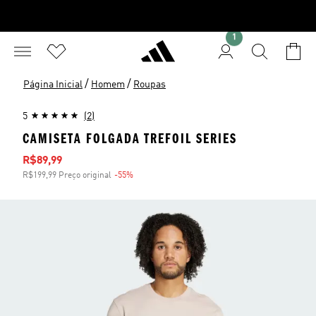
1
/
/
Página Inicial
Homem
Roupas
5
(2)
CAMISETA FOLGADA TREFOIL SERIES
Preço com desconto
R$89,99
R$199,99 Preço original
-55%
Desconto