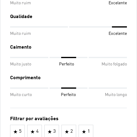
Muito ruim
Excelente
Qualidade
Muito ruim
Excelente
Caimento
Muito justo
Perfeito
Muito folgado
Comprimento
Muito curto
Perfeito
Muito longo
Filtrar por avaliações
5
4
3
2
1