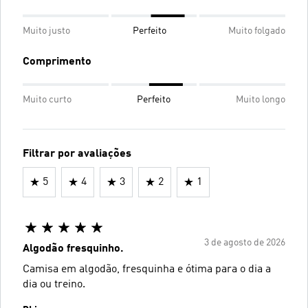
Muito justo
Perfeito
Muito folgado
Comprimento
Muito curto
Perfeito
Muito longo
Filtrar por avaliações
5
4
3
2
1
3 de agosto de 2026
Algodão fresquinho.
Camisa em algodão, fresquinha e ótima para o dia a
dia ou treino.