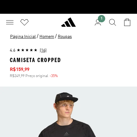
1
/
/
Página Inicial
Homem
Roupas
4.6
(16)
CAMISETA CROPPED
Preço com desconto
R$159,99
R$249,99 Preço original
-35%
Desconto