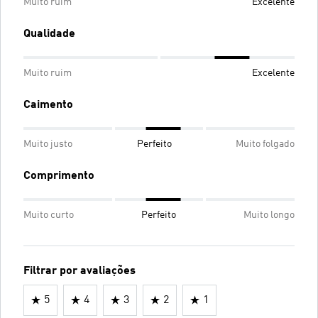
Muito ruim
Excelente
Qualidade
Muito ruim
Excelente
Caimento
Muito justo
Perfeito
Muito folgado
Comprimento
Muito curto
Perfeito
Muito longo
Filtrar por avaliações
5
4
3
2
1