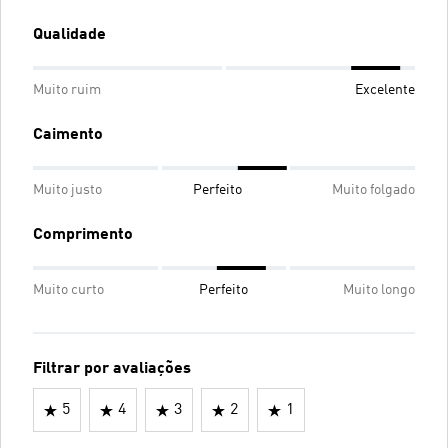
Qualidade
Muito ruim
Excelente
Caimento
Muito justo
Perfeito
Muito folgado
Comprimento
Muito curto
Perfeito
Muito longo
Filtrar por avaliações
5
4
3
2
1