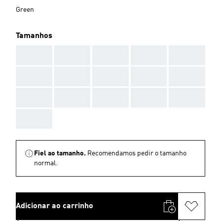
Green
Tamanhos
AAA
AAA
AAA
AAA
AAA
AAA
AAA
AAA
AAA
AAA
AAA
AAA
AAA
AAA
AAA
AAA
Fiel ao tamanho.
Recomendamos pedir o tamanho
normal.
Adicionar ao carrinho