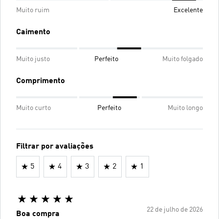
Muito ruim
Excelente
Caimento
Muito justo
Perfeito
Muito folgado
Comprimento
Muito curto
Perfeito
Muito longo
Filtrar por avaliações
5
4
3
2
1
22 de julho de 2026
Boa compra