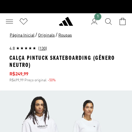
1
/
/
Página Inicial
Originals
Roupas
4.8
(130)
CALÇA PINTUCK SKATEBOARDING (GÊNERO
NEUTRO)
Preço com desconto
R$249,99
R$499,99 Preço original
-50%
Desconto