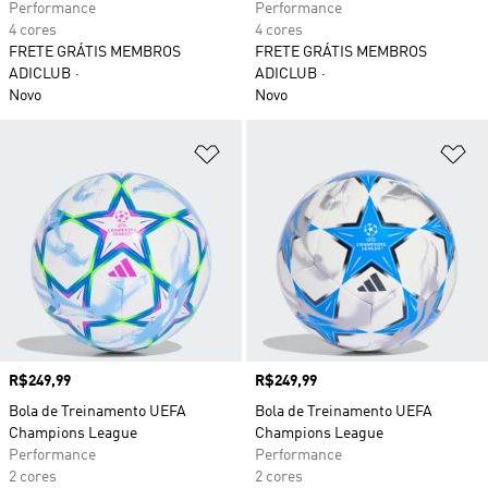
Performance
Performance
4 cores
4 cores
FRETE GRÁTIS MEMBROS
FRETE GRÁTIS MEMBROS
ADICLUB
ADICLUB
Novo
Novo
Adicionar à Lista de Desejos
Ad
Preço
R$249,99
Preço
R$249,99
Bola de Treinamento UEFA
Bola de Treinamento UEFA
Champions League
Champions League
Performance
Performance
2 cores
2 cores