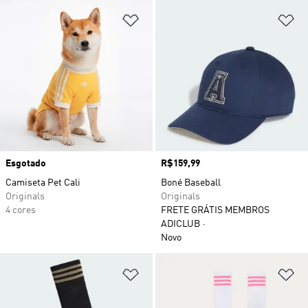
Adicionar à Lista de Desejos
Ad
Esgotado
Preço
R$159,99
Camiseta Pet Cali
Boné Baseball
Originals
Originals
4 cores
FRETE GRÁTIS MEMBROS
ADICLUB
Novo
Adicionar à Lista de Desejos
Ad