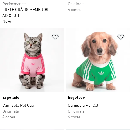
Performance
Originals
FRETE GRÁTIS MEMBROS
4 cores
ADICLUB
Novo
Adicionar à Lista de Desejos
Ad
Esgotado
Esgotado
Camiseta Pet Cali
Camiseta Pet Cali
Originals
Originals
4 cores
4 cores