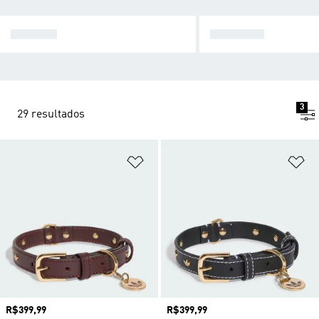
ROUPAS
CALÇADO
3
29 resultados
Adicionar à Lista de Desejos
Ad
Preço
R$399,99
Preço
R$399,99