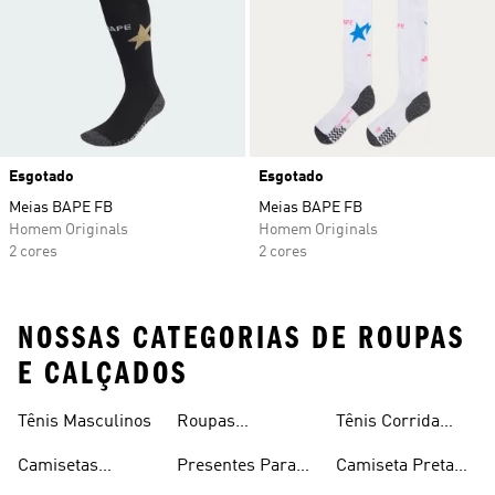
Esgotado
Esgotado
Meias BAPE FB
Meias BAPE FB
Homem Originals
Homem Originals
2 cores
2 cores
NOSSAS CATEGORIAS DE ROUPAS
E CALÇADOS
Tênis Masculinos
Roupas
Tênis Corrida
Masculinas
Masculinas
Masculino
Camisetas
Presentes Para
Camiseta Preta
Masculinas
Homens
Masculina