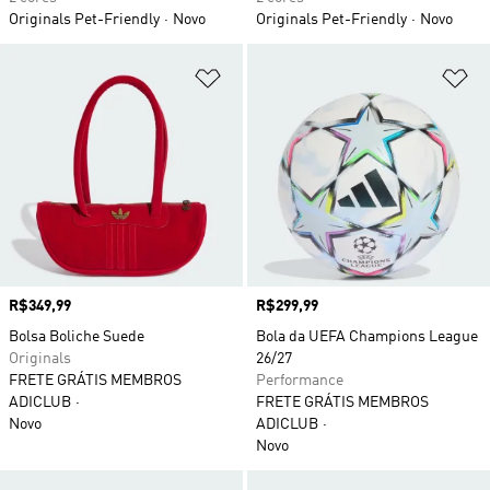
Originals Pet-Friendly
Novo
Originals Pet-Friendly
Novo
Adicionar à Lista de Desejos
Ad
Preço
R$349,99
Preço
R$299,99
Bolsa Boliche Suede
Bola da UEFA Champions League
Originals
26/27
FRETE GRÁTIS MEMBROS
Performance
ADICLUB
FRETE GRÁTIS MEMBROS
Novo
ADICLUB
Novo