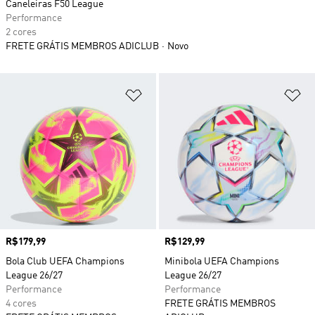
Caneleiras F50 League
Performance
2 cores
FRETE GRÁTIS MEMBROS ADICLUB
Novo
Adicionar à Lista de Desejos
Ad
Preço
R$179,99
Preço
R$129,99
Bola Club UEFA Champions
Minibola UEFA Champions
League 26/27
League 26/27
Performance
Performance
4 cores
FRETE GRÁTIS MEMBROS