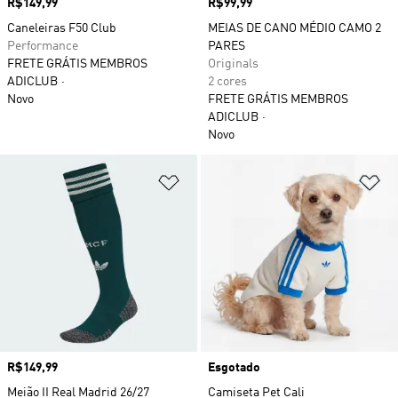
Preço
R$149,99
Preço
R$99,99
Caneleiras F50 Club
MEIAS DE CANO MÉDIO CAMO 2
Performance
PARES
FRETE GRÁTIS MEMBROS
Originals
ADICLUB
2 cores
Novo
FRETE GRÁTIS MEMBROS
ADICLUB
Novo
Adicionar à Lista de Desejos
Ad
Preço
R$149,99
Esgotado
Meião II Real Madrid 26/27
Camiseta Pet Cali