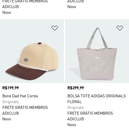
FRETE GRÁTIS MEMBROS
ADICLUB
ADICLUB
Novo
Novo
Adicionar à Lista de Desejos
Ad
Preço
R$199,99
Preço
R$299,99
Boné Dad Hat Corda
BOLSA TOTE ADIDAS ORIGINALS
Originals
FLORAL
FRETE GRÁTIS MEMBROS
Originals
ADICLUB
FRETE GRÁTIS MEMBROS
Novo
ADICLUB
Novo