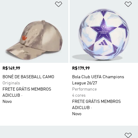
Adicionar à Lista de Desejos
Ad
Preço
R$149,99
Preço
R$179,99
BONÉ DE BASEBALL CAMO
Bola Club UEFA Champions
Originals
League 26/27
FRETE GRÁTIS MEMBROS
Performance
ADICLUB
4 cores
Novo
FRETE GRÁTIS MEMBROS
ADICLUB
Novo
Ad