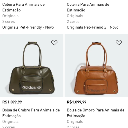
Coleira Para Animais de
Coleira Para Animais de
Estimação
Estimação
Originals
Originals
2 cores
2 cores
Originals Pet-Friendly
Novo
Originals Pet-Friendly
Novo
Adicionar à Lista de Desejos
Ad
Preço
R$1.099,99
Preço
R$1.099,99
Bolsa de Ombro Para Animais de
Bolsa de Ombro Para Animais de
Estimação
Estimação
Originals
Originals
2 cores
2 cores