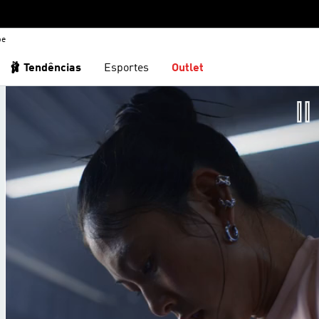
be
🩰 Tendências
Esportes
Outlet