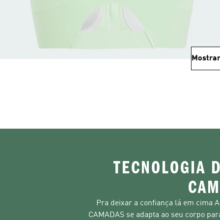
Mostrar
TECNOLOGIA D
CAM
Pra deixar a confiança lá em cim
CAMADAS se adapta ao seu corpo para 