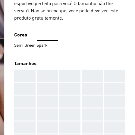
esportivo perfeito para você O tamanho não lhe
serviu? Não se preocupe, você pode devolver este
produto gratuitamente.
Cores
Semi Green Spark
Tamanhos
AAA
AAA
AAA
AAA
AAA
AAA
AAA
AAA
AAA
AAA
AAA
AAA
AAA
AAA
AAA
AAA
AAA
AAA
AAA
AAA
AAA
AAA
AAA
AAA
AAA