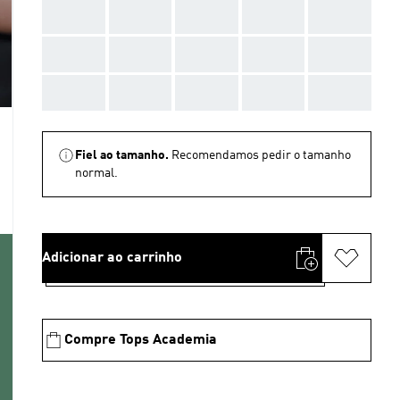
AAA
AAA
AAA
AAA
AAA
AAA
AAA
AAA
AAA
AAA
AAA
AAA
AAA
AAA
AAA
Fiel ao tamanho.
Recomendamos pedir o tamanho
normal.
Adicionar ao carrinho
Compre Tops Academia