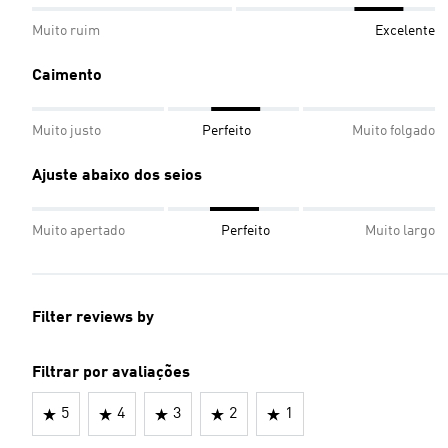
Muito ruim
Excelente
Caimento
Muito justo
Perfeito
Muito folgado
Ajuste abaixo dos seios
Muito apertado
Perfeito
Muito largo
Filter reviews by
Filtrar por avaliações
5
4
3
2
1