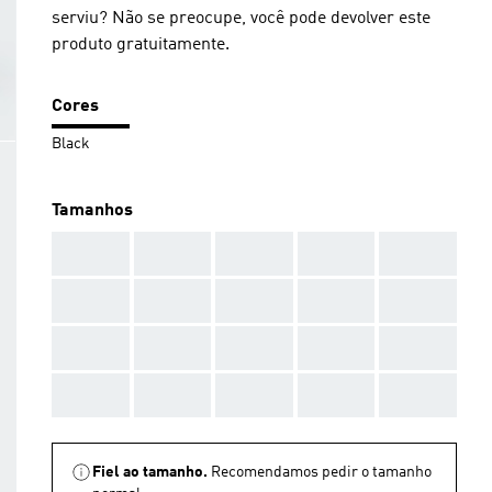
serviu? Não se preocupe, você pode devolver este
produto gratuitamente.
Cores
Black
Tamanhos
AAA
AAA
AAA
AAA
AAA
AAA
AAA
AAA
AAA
AAA
AAA
AAA
AAA
AAA
AAA
AAA
AAA
AAA
AAA
AAA
Fiel ao tamanho.
Recomendamos pedir o tamanho