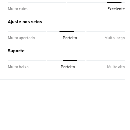
Muito ruim
Excelente
Ajuste nos seios
Muito apertado
Perfeito
Muito largo
Suporte
Muito baixo
Perfeito
Muito alto