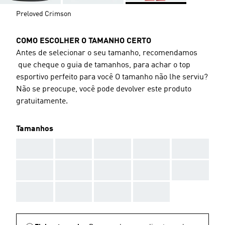
Preloved Crimson
COMO ESCOLHER O TAMANHO CERTO
Antes de selecionar o seu tamanho, recomendamos
que cheque o guia de tamanhos, para achar o top
esportivo perfeito para você O tamanho não lhe serviu?
Não se preocupe, você pode devolver este produto
gratuitamente.
Tamanhos
AAA
AAA
AAA
AAA
AAA
AAA
AAA
AAA
AAA
AAA
AAA
AAA
AAA
AAA