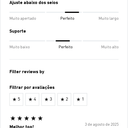
Ajuste abaixo dos seios
Muito apertado
Perfeito
Muito largo
Suporte
Muito baixo
Perfeito
Muito alto
Filter reviews by
Filtrar por avaliações
5
4
3
2
1
3 de agosto de 2025
Melhor top!