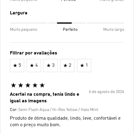
Largura
Muito pequeno
Perfeito
Muito largo
Filtrar por avaliações
5
4
3
2
1
6 de agosto de 2026
Acertei na compra, tenis lindo e
igual as imagens
Cor:
Semi Flash Aqua / Hi-Res Yellow / Halo Mint
Produto de ótima qualidade, lindo, leve, confortável e
com o preço muito bom.