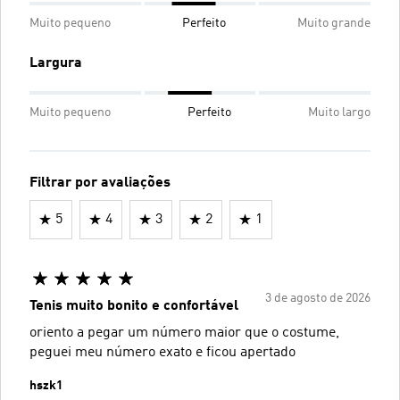
Muito pequeno
Perfeito
Muito grande
Largura
Muito pequeno
Perfeito
Muito largo
Filtrar por avaliações
5
4
3
2
1
3 de agosto de 2026
Tenis muito bonito e confortável
oriento a pegar um número maior que o costume,
peguei meu número exato e ficou apertado
hszk1