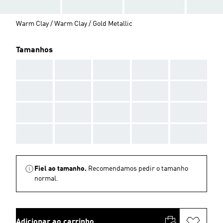
Warm Clay / Warm Clay / Gold Metallic
Tamanhos
AAA
AAA
AAA
AAA
AAA
AAA
AAA
AAA
AAA
AAA
AAA
AAA
AAA
AAA
AAA
AAA
AAA
AAA
AAA
AAA
Fiel ao tamanho.
Recomendamos pedir o tamanho
normal.
Adicionar ao carrinho