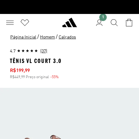
1
/
/
Página Inicial
Homem
Calçados
4.7
(37)
TÊNIS VL COURT 3.0
Preço com desconto
R$199,99
R$449,99 Preço original
-55%
Desconto