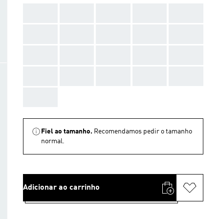
AAA
AAA
AAA
AAA
AAA
AAA
AAA
AAA
AAA
AAA
AAA
AAA
AAA
AAA
AAA
AAA
AAA
AAA
AAA
AAA
AAA
Fiel ao tamanho.
Recomendamos pedir o tamanho
normal.
Adicionar ao carrinho