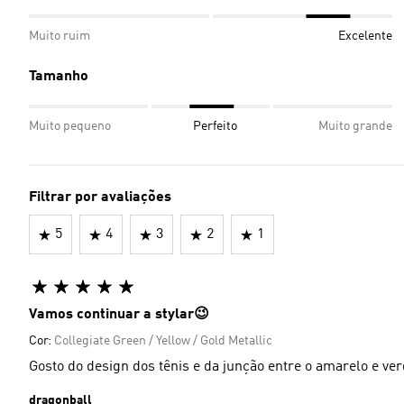
Muito ruim
Excelente
Tamanho
Muito pequeno
Perfeito
Muito grande
Filtrar por avaliações
5
4
3
2
1
Vamos continuar a stylar😉
Cor:
Collegiate Green / Yellow / Gold Metallic
Gosto do design dos tênis e da junção entre o amarelo e ver
dragonball