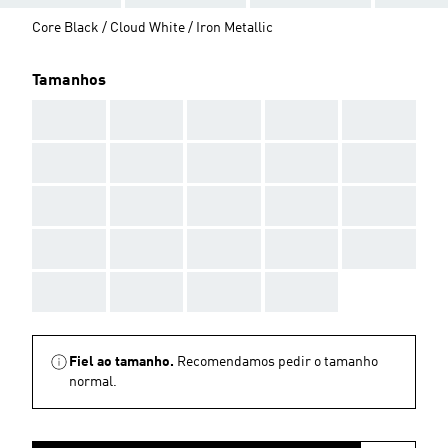
Core Black / Cloud White / Iron Metallic
Tamanhos
AAA
AAA
AAA
AAA
AAA
AAA
AAA
AAA
AAA
AAA
AAA
AAA
AAA
AAA
AAA
AAA
AAA
AAA
AAA
AAA
AAA
AAA
AAA
AAA
Fiel ao tamanho.
Recomendamos pedir o tamanho
normal.