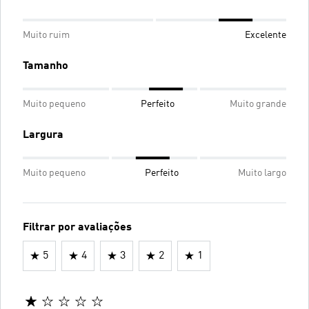
Muito ruim
Excelente
Tamanho
Muito pequeno
Perfeito
Muito grande
Largura
Muito pequeno
Perfeito
Muito largo
Filtrar por avaliações
5
4
3
2
1