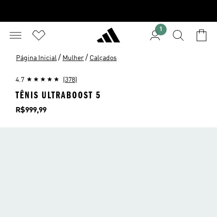
1
/
/
Página Inicial
Mulher
Calçados
4.7
(378)
TÊNIS ULTRABOOST 5
Preço
R$999,99