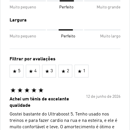
Muito pequeno
Perfeito
Muito grande
Largura
Muito pequeno
Perfeito
Muito largo
Filtrar por avaliações
5
4
3
2
1
12 de junho de 2026
Achei um tênis de excelente
qualidade
Gostei bastante do Ultraboost 5. Tenho usado nos
treinos e para fazer cardio na rua e na esteira, e ele é
muito confortável e leve. O amortecimento é ótimo e