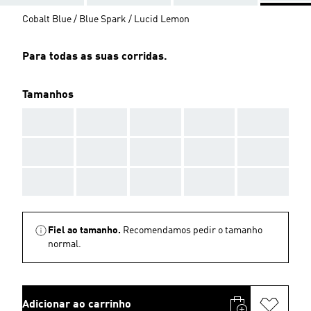
Cobalt Blue / Blue Spark / Lucid Lemon
Para todas as suas corridas.
Tamanhos
AAA
AAA
AAA
AAA
AAA
AAA
AAA
AAA
AAA
AAA
AAA
AAA
AAA
AAA
AAA
Fiel ao tamanho.
Recomendamos pedir o tamanho
normal.
Adicionar ao carrinho