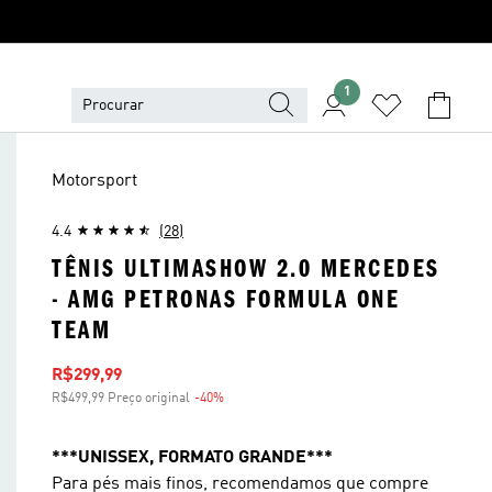
1
Motorsport
4.4
(28)
TÊNIS ULTIMASHOW 2.0 MERCEDES
- AMG PETRONAS FORMULA ONE
TEAM
Preço com desconto
R$299,99
R$499,99 Preço original
-40%
Desconto
***UNISSEX, FORMATO GRANDE***
Para pés mais finos, recomendamos que compre