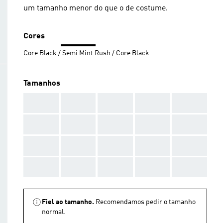
um tamanho menor do que o de costume.
Cores
Core Black / Semi Mint Rush / Core Black
Tamanhos
AAA
AAA
AAA
AAA
AAA
AAA
AAA
AAA
AAA
AAA
AAA
AAA
AAA
AAA
AAA
AAA
AAA
AAA
AAA
AAA
Fiel ao tamanho.
Recomendamos pedir o tamanho
normal.