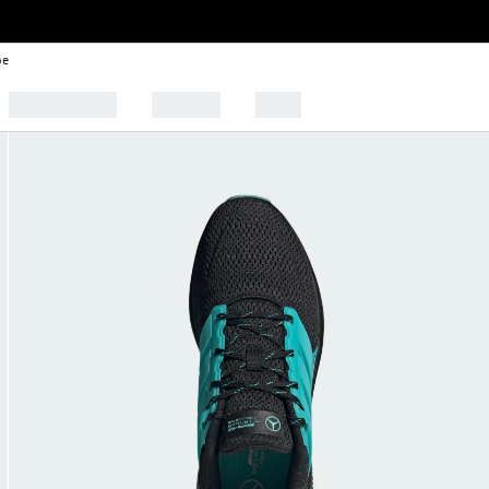
be
🩰 Tendências
Esportes
Outlet