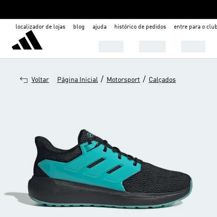
localizador de lojas
blog
ajuda
histórico de pedidos
entre para o clu
Mulher
Homem
Infantil
/
/
Voltar
Página Inicial
Motorsport
Calçados