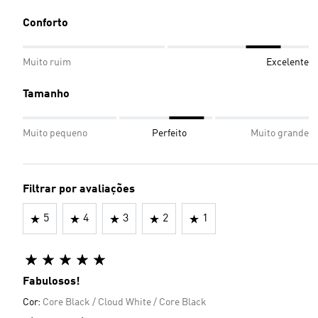
Conforto
Muito ruim
Excelente
Tamanho
Muito pequeno
Perfeito
Muito grande
Filtrar por avaliações
5
4
3
2
1
Fabulosos!
Cor:
Core Black / Cloud White / Core Black