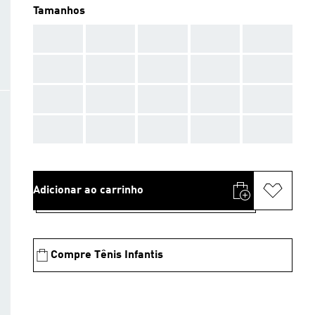
Tamanhos
AAA
AAA
AAA
AAA
AAA
AAA
AAA
AAA
AAA
AAA
AAA
AAA
AAA
AAA
AAA
AAA
AAA
AAA
AAA
AAA
Adicionar ao carrinho
Compre Tênis Infantis