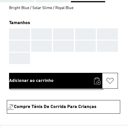
Bright Blue / Solar Slime / Royal Blue
Tamanhos
AAA
AAA
AAA
AAA
AAA
AAA
AAA
AAA
AAA
AAA
AAA
Adicionar ao carrinho
Compre Tênis De Corrida Para Crianças