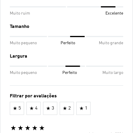
Muito ruim
Excelente
Tamanho
Muito pequeno
Perfeito
Muito grande
Largura
Muito pequeno
Perfeito
Muito largo
Filtrar por avaliações
5
4
3
2
1