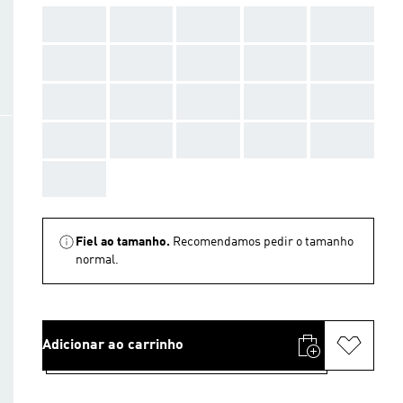
AAA
AAA
AAA
AAA
AAA
AAA
AAA
AAA
AAA
AAA
AAA
AAA
AAA
AAA
AAA
AAA
AAA
AAA
AAA
AAA
AAA
Fiel ao tamanho.
Recomendamos pedir o tamanho
normal.
Adicionar ao carrinho