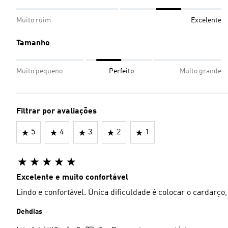
Muito ruim
Excelente
Tamanho
Muito pequeno
Perfeito
Muito grande
Filtrar por avaliações
5
4
3
2
1
Excelente e muito confortável
Lindo e confortável. Única dificuldade é colocar o cardarç
Dehdias