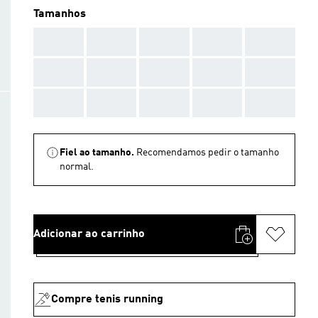
Tamanhos
AAA
AAA
AAA
AAA
AAA
AAA
AAA
AAA
AAA
AAA
AAA
AAA
AAA
AAA
AAA
Fiel ao tamanho.
Recomendamos pedir o tamanho
normal.
Adicionar ao carrinho
Compre tenis running