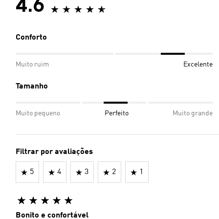
4.6
Conforto
Muito ruim
Excelente
Tamanho
Muito pequeno
Perfeito
Muito grande
Filtrar por avaliações
5
4
3
2
1
Bonito e confortável