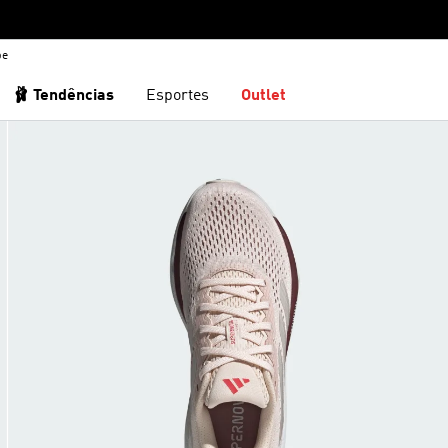
be
🩰 Tendências
Esportes
Outlet