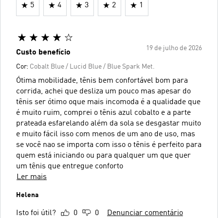
5
4
3
2
1
19 de julho de 2026
Custo benefício
Cor:
Cobalt Blue / Lucid Blue / Blue Spark Met.
Ótima mobilidade, tênis bem confortável bom para
corrida, achei que desliza um pouco mas apesar do
tênis ser ótimo oque mais incomoda é a qualidade que
é muito ruim, comprei o tênis azul cobalto e a parte
prateada esfarelando além da sola se desgastar muito
e muito fácil isso com menos de um ano de uso, mas
se você nao se importa com isso o tênis é perfeito para
quem está iniciando ou para qualquer um que quer
um tênis que entregue conforto
Ler mais
Helena
Isto foi útil?
0
0
Denunciar comentário