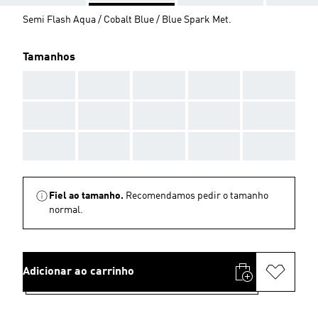
Semi Flash Aqua / Cobalt Blue / Blue Spark Met.
Tamanhos
AAA
AAA
AAA
AAA
AAA
AAA
AAA
AAA
AAA
AAA
AAA
AAA
AAA
AAA
AAA
Fiel ao tamanho.
Recomendamos pedir o tamanho
normal.
Adicionar ao carrinho