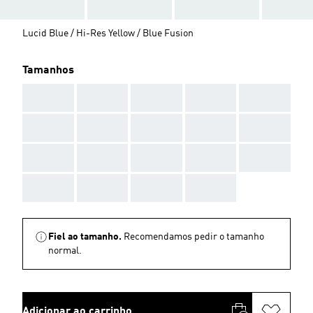
Lucid Blue / Hi-Res Yellow / Blue Fusion
Tamanhos
AAA
AAA
AAA
AAA
AAA
AAA
AAA
AAA
AAA
AAA
AAA
AAA
AAA
AAA
AAA
AAA
AAA
AAA
AAA
Fiel ao tamanho.
Recomendamos pedir o tamanho
normal.
Adicionar ao carrinho