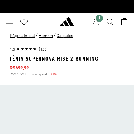
1
/
/
Página Inicial
Homem
Calçados
4.5
(133)
TÊNIS SUPERNOVA RISE 2 RUNNING
Preço com desconto
R$699,99
R$999,99 Preço original
-30%
Desconto