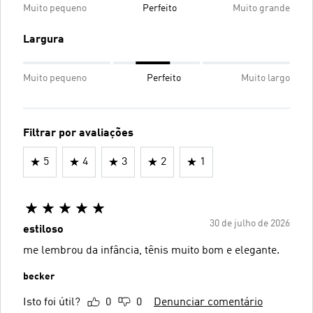
Muito pequeno
Perfeito
Muito grande
Largura
Muito pequeno
Perfeito
Muito largo
Filtrar por avaliações
5
4
3
2
1
30 de julho de 2026
estiloso
me lembrou da infância, tênis muito bom e elegante.
becker
Isto foi útil?
0
0
Denunciar comentário