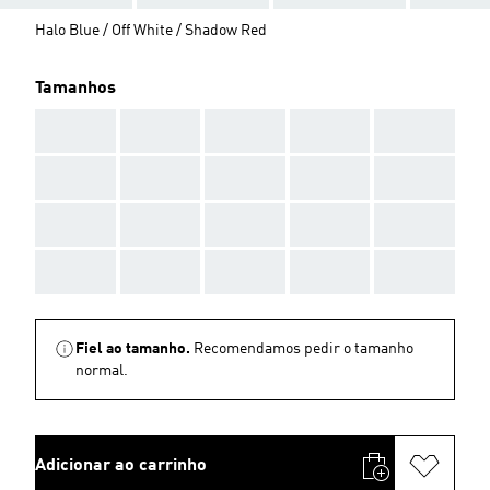
Halo Blue / Off White / Shadow Red
Tamanhos
AAA
AAA
AAA
AAA
AAA
AAA
AAA
AAA
AAA
AAA
AAA
AAA
AAA
AAA
AAA
AAA
AAA
AAA
AAA
AAA
Fiel ao tamanho.
Recomendamos pedir o tamanho
normal.
Adicionar ao carrinho