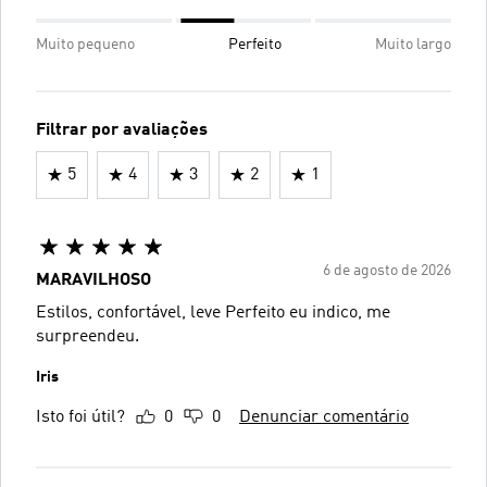
Muito pequeno
Perfeito
Muito largo
Filtrar por avaliações
5
4
3
2
1
6 de agosto de 2026
MARAVILHOSO
Estilos, confortável, leve Perfeito eu indico, me
surpreendeu.
Iris
Isto foi útil?
0
0
Denunciar comentário