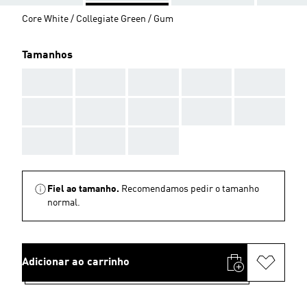
Core White / Collegiate Green / Gum
Tamanhos
AAA
AAA
AAA
AAA
AAA
AAA
AAA
AAA
AAA
AAA
AAA
AAA
AAA
Fiel ao tamanho.
Recomendamos pedir o tamanho
normal.
Adicionar ao carrinho