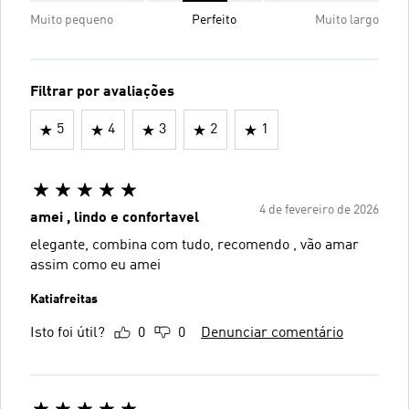
Muito pequeno
Perfeito
Muito largo
Filtrar por avaliações
5
4
3
2
1
4 de fevereiro de 2026
amei , lindo e confortavel
elegante, combina com tudo, recomendo , vão amar
assim como eu amei
Katiafreitas
Isto foi útil?
0
0
Denunciar comentário