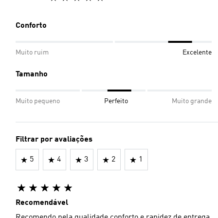
Conforto
Muito ruim
Excelente
Tamanho
Muito pequeno
Perfeito
Muito grande
Filtrar por avaliações
5
4
3
2
1
Recomendável
Recomendo pela qualidade conforto e rapidez de entrega