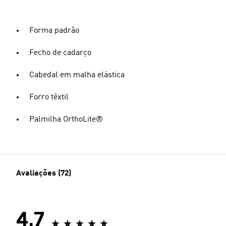
Forma padrão
Fecho de cadarço
Cabedal em malha elástica
Forro têxtil
Palmilha OrthoLite®
Avaliações (72)
4.7