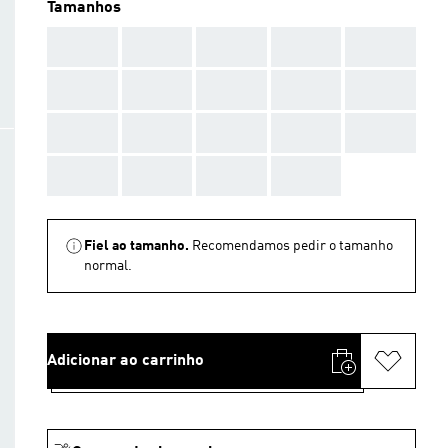
Tamanhos
AAA
AAA
AAA
AAA
AAA
AAA
AAA
AAA
AAA
AAA
AAA
AAA
AAA
AAA
AAA
AAA
AAA
AAA
AAA
Fiel ao tamanho.
Recomendamos pedir o tamanho
normal.
Adicionar ao carrinho