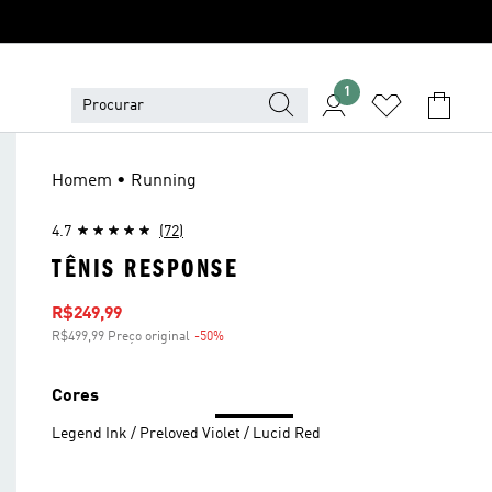
1
Homem • Running
4.7
(72)
TÊNIS RESPONSE
Preço com desconto
R$249,99
R$499,99 Preço original
-50%
Desconto
Cores
Legend Ink / Preloved Violet / Lucid Red