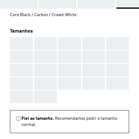
Core Black / Carbon / Cream White
Tamanhos
AAA
AAA
AAA
AAA
AAA
AAA
AAA
AAA
AAA
AAA
AAA
AAA
AAA
AAA
AAA
AAA
AAA
AAA
AAA
AAA
AAA
AAA
Fiel ao tamanho.
Recomendamos pedir o tamanho
normal.