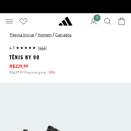
1
/
/
Página Inicial
Homem
Calçados
4.7
(444)
TÊNIS NY 90
Preço com desconto
R$229,99
R$499,99 Preço original
-50%
Desconto