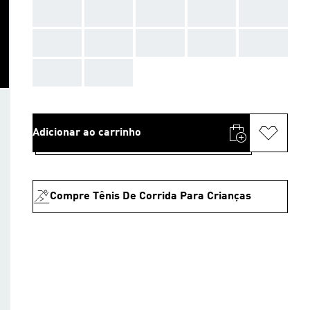
AAA
AAA
AAA
AAA
AAA
AAA
AAA
AAA
AAA
AAA
AAA
AAA
Adicionar ao carrinho
Compre Tênis De Corrida Para Crianças