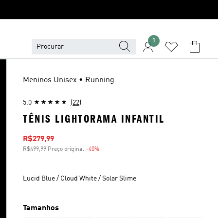
1
Meninos Unisex • Running
5.0
(22)
TÊNIS LIGHTORAMA INFANTIL
Preço com desconto
R$279,99
R$499,99 Preço original
-40%
Desconto
Lucid Blue / Cloud White / Solar Slime
Tamanhos