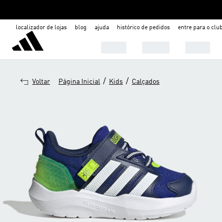
localizador de lojas
blog
ajuda
histórico de pedidos
entre para o clu
Mulher
Homem
Infantil
/
/
Voltar
Página Inicial
Kids
Calçados