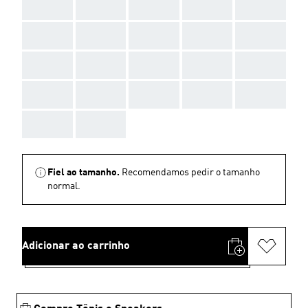
AAA
AAA
AAA
AAA
AAA
AAA
AAA
AAA
AAA
AAA
AAA
AAA
AAA
AAA
AAA
AAA
AAA
AAA
AAA
AAA
AAA
AAA
Fiel ao tamanho.
Recomendamos pedir o tamanho
normal.
Adicionar ao carrinho