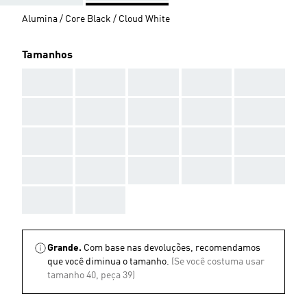
Alumina / Core Black / Cloud White
Tamanhos
AAA
AAA
AAA
AAA
AAA
AAA
AAA
AAA
AAA
AAA
AAA
AAA
AAA
AAA
AAA
AAA
AAA
AAA
AAA
AAA
AAA
AAA
Grande.
Com base nas devoluções, recomendamos
que você diminua o tamanho.
(Se você costuma usar
tamanho 40, peça 39)