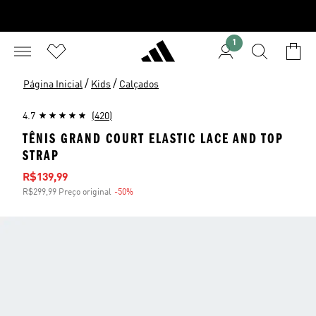
1
/
/
Página Inicial
Kids
Calçados
4.7
(420)
TÊNIS GRAND COURT ELASTIC LACE AND TOP
STRAP
Preço com desconto
R$139,99
R$299,99 Preço original
-50%
Desconto