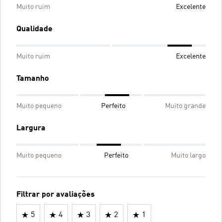
Muito ruim
Excelente
Qualidade
Muito ruim
Excelente
Tamanho
Muito pequeno
Perfeito
Muito grande
Largura
Muito pequeno
Perfeito
Muito largo
Filtrar por avaliações
5
4
3
2
1