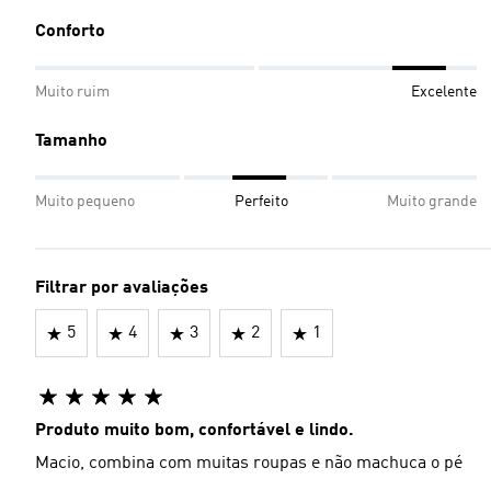
Conforto
Muito ruim
Excelente
Tamanho
Muito pequeno
Perfeito
Muito grande
Filtrar por avaliações
5
4
3
2
1
Produto muito bom, confortável e lindo.
Macio, combina com muitas roupas e não machuca o pé