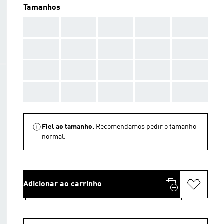
Tamanhos
AAA
AAA
AAA
AAA
AAA
AAA
AAA
AAA
AAA
AAA
AAA
AAA
AAA
AAA
AAA
AAA
AAA
AAA
AAA
AAA
Fiel ao tamanho.
Recomendamos pedir o tamanho
normal.
Adicionar ao carrinho