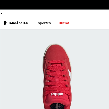
be
🩰 Tendências
Esportes
Outlet