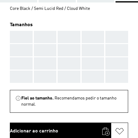
Core Black / Semi Lucid Red / Cloud White
Tamanhos
AAA
AAA
AAA
AAA
AAA
AAA
AAA
AAA
AAA
AAA
AAA
AAA
AAA
AAA
AAA
AAA
AAA
AAA
AAA
AAA
Fiel ao tamanho.
Recomendamos pedir o tamanho
normal.
Adicionar ao carrinho