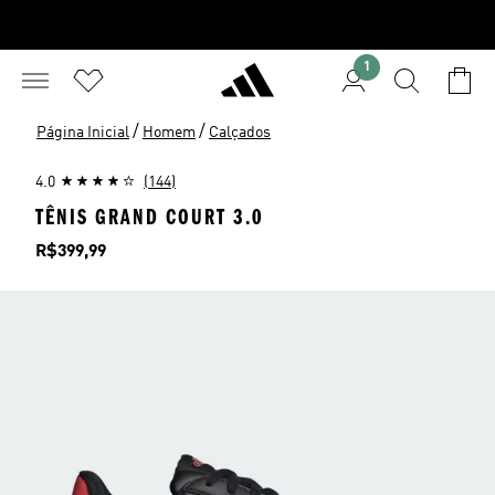
1
/
/
Página Inicial
Homem
Calçados
4.0
(144)
TÊNIS GRAND COURT 3.0
Preço
R$399,99