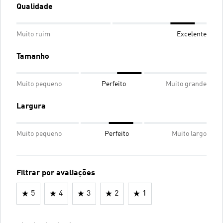
Qualidade
Muito ruim
Excelente
Tamanho
Muito pequeno
Perfeito
Muito grande
Largura
Muito pequeno
Perfeito
Muito largo
Filtrar por avaliações
5
4
3
2
1