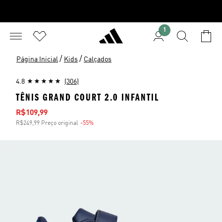
1
/
/
Página Inicial
Kids
Calçados
4.8
(306)
TÊNIS GRAND COURT 2.0 INFANTIL
Preço com desconto
R$109,99
R$249,99 Preço original
-55%
Desconto