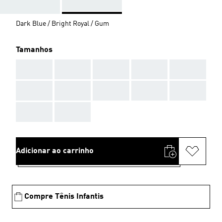
Dark Blue / Bright Royal / Gum
Tamanhos
AAA
AAA
AAA
AAA
AAA
AAA
AAA
AAA
AAA
AAA
AAA
AAA
Adicionar ao carrinho
Compre Tênis Infantis