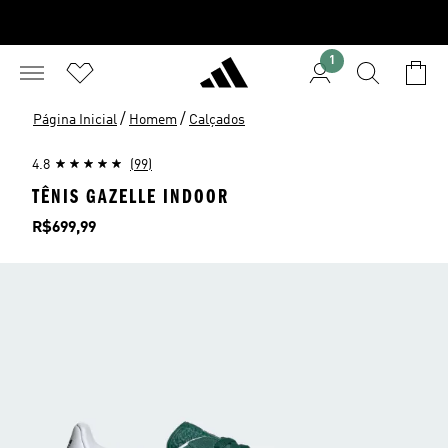
1
/
/
Página Inicial
Homem
Calçados
4.8
(99)
TÊNIS GAZELLE INDOOR
Preço
R$699,99