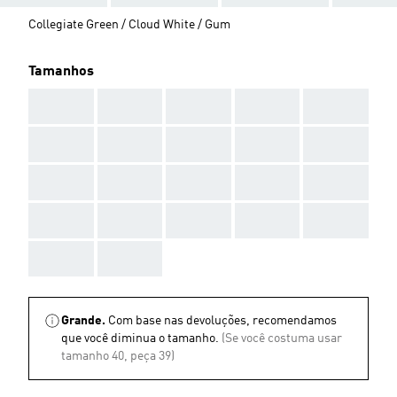
Collegiate Green / Cloud White / Gum
Tamanhos
AAA
AAA
AAA
AAA
AAA
AAA
AAA
AAA
AAA
AAA
AAA
AAA
AAA
AAA
AAA
AAA
AAA
AAA
AAA
AAA
AAA
AAA
Grande.
Com base nas devoluções, recomendamos
que você diminua o tamanho.
(Se você costuma usar
tamanho 40, peça 39)