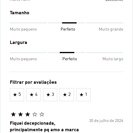
Tamanho
Muito pequeno
Perfeito
Muito grande
Largura
Muito pequeno
Perfeito
Muito largo
Filtrar por avaliações
5
4
3
2
1
30 de julho de 2026
Fiquei decepcionada,
principalmente pq amo a marca