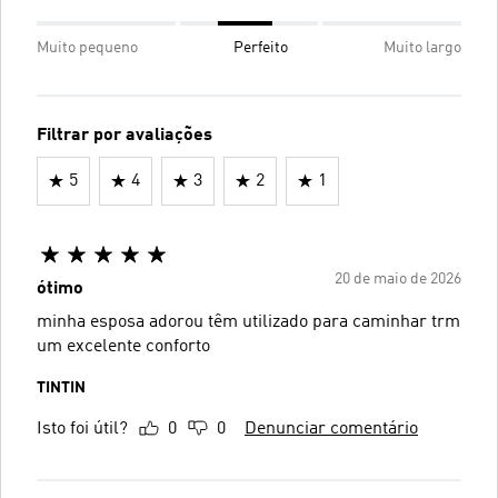
Muito pequeno
Perfeito
Muito largo
Filtrar por avaliações
5
4
3
2
1
20 de maio de 2026
ótimo
minha esposa adorou têm utilizado para caminhar trm
um excelente conforto
TINTIN
Isto foi útil?
0
0
Denunciar comentário