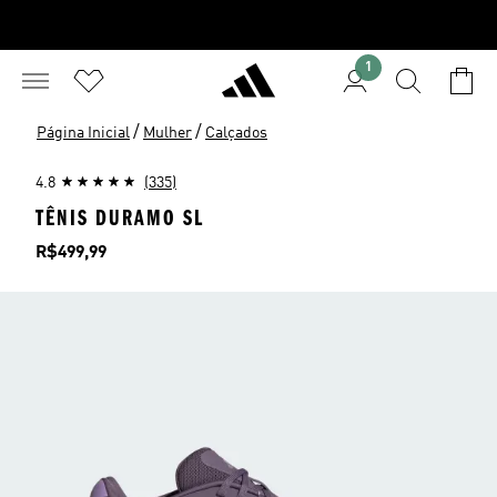
1
/
/
Página Inicial
Mulher
Calçados
4.8
(335)
TÊNIS DURAMO SL
Preço
R$499,99