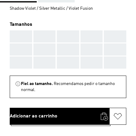
Shadow Violet / Silver Metallic / Violet Fusion
Tamanhos
AAA
AAA
AAA
AAA
AAA
AAA
AAA
AAA
AAA
AAA
AAA
AAA
AAA
AAA
AAA
Fiel ao tamanho.
Recomendamos pedir o tamanho
normal.
Adicionar ao carrinho