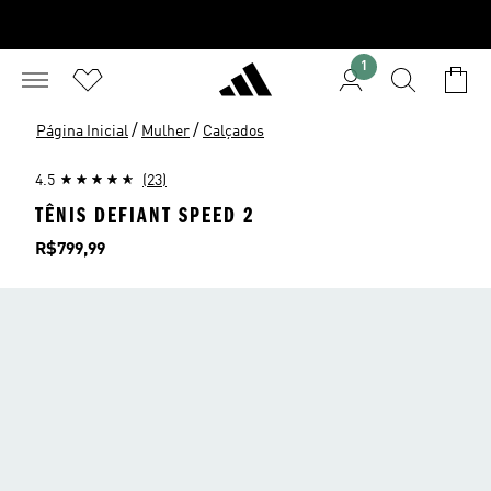
1
/
/
Página Inicial
Mulher
Calçados
4.5
(23)
TÊNIS DEFIANT SPEED 2
Preço
R$799,99