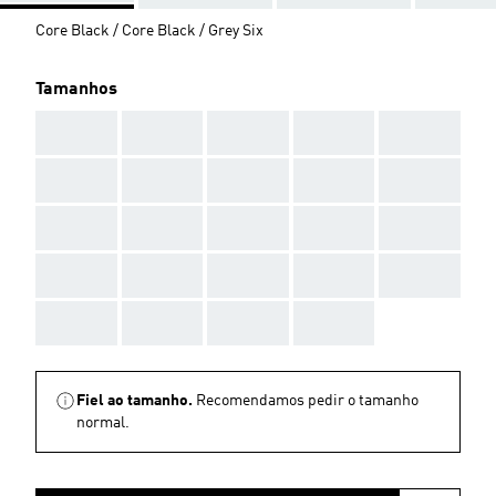
Core Black / Core Black / Grey Six
Tamanhos
AAA
AAA
AAA
AAA
AAA
AAA
AAA
AAA
AAA
AAA
AAA
AAA
AAA
AAA
AAA
AAA
AAA
AAA
AAA
AAA
AAA
AAA
AAA
AAA
Fiel ao tamanho.
Recomendamos pedir o tamanho
normal.