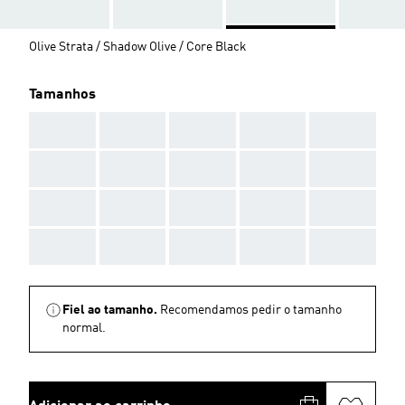
Olive Strata / Shadow Olive / Core Black
Tamanhos
AAA
AAA
AAA
AAA
AAA
AAA
AAA
AAA
AAA
AAA
AAA
AAA
AAA
AAA
AAA
AAA
AAA
AAA
AAA
AAA
Fiel ao tamanho.
Recomendamos pedir o tamanho
normal.